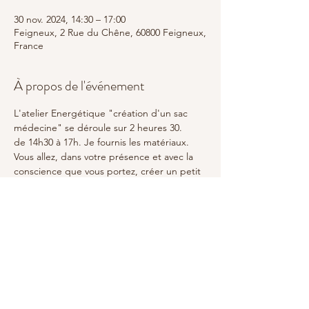
30 nov. 2024, 14:30 – 17:00
Feigneux, 2 Rue du Chêne, 60800 Feigneux,
France
À propos de l'événement
L'atelier Energétique "création d'un sac 
médecine" se déroule sur 2 heures 30.
de 14h30 à 17h. Je fournis les matériaux.
Vous allez, dans votre présence et avec la 
conscience que vous portez, créer un petit 
sac pendentif en lin, constitué de divers 
éléments naturels appartenant aux 3 
règnes terrestres: minéral-végétal et animal.
En éveillant votre magie, vous créerez un 
outil qui vous permettra de rester alignés 
dans ce que vous traversez.
C'est un cadeau que vous vous faites et 
que vous faites à la Terre.
Prix 30 euros.