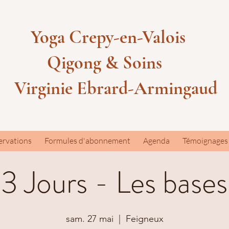
Yoga Crepy-en-Valois
Qigong & Soins
Virginie Ebrard-Armingaud
servations
Formules d'abonnement
Agenda
Témoignages
 Jours - Les bases
sam. 27 mai
  |  
Feigneux