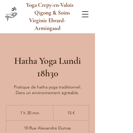
Yoga Crepy-en-Valois
Qigong & Soins
Virginie Ebrard-
Armingaud
Hatha Yoga Lundi
18h30
Pratique de hatha yoga traditionnel.
Dans un environnement agréable.
15
euros
1 h 30 min
1
15 €
3
0
10 Rue Alexandre Dumas
m