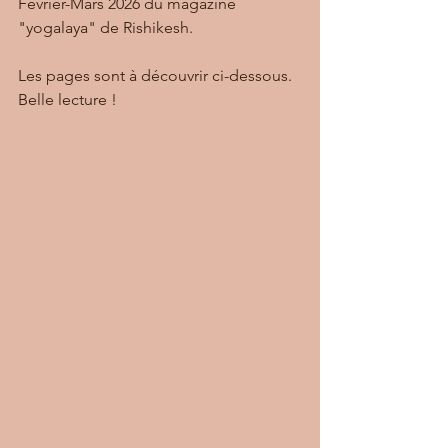
Février-Mars 2026 du magazine 
"yogalaya" de Rishikesh.
Les pages sont à découvrir ci-dessous.
Belle lecture !