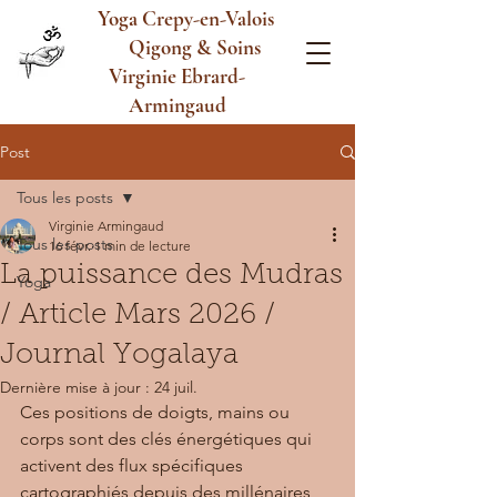
Yoga Crepy-en-Valois
Qigong & Soins
Virginie Ebrard-
Armingaud
Post
Tous les posts
Virginie Armingaud
Tous les posts
16 févr.
1 min de lecture
La puissance des Mudras
Yoga
/ Article Mars 2026 /
Journal Yogalaya
Dernière mise à jour :
24 juil.
Ces positions de doigts, mains ou 
corps sont des clés énergétiques qui 
activent des flux spécifiques 
cartographiés depuis des millénaires 